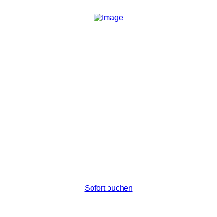
Wohnen mit Stil in
Wien
Wir freuen uns heute noch von Ihnen zu hören.
Sofort buchen